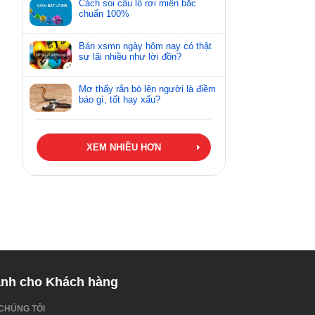
Cách soi cầu lô rơi miền bắc
chuẩn 100%
Bán xsmn ngày hôm nay có thật
sự lãi nhiều như lời đồn?
Mơ thấy rắn bò lên người là điềm
báo gì, tốt hay xấu?
XEM NHIỀU HƠN
nh cho Khách hàng
CHÚNG TÔI