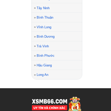
???? TK 2 
Tây Ninh
???? 3
Bình Thuận
miền T
Vĩnh Long
lô đẹp
Bình Dương
Soi cầu và 
bảng kết qu
Trà Vinh
hợp lại tạ
tham khảo
Bình Phước
Hậu Giang
Soi cầu
Long An