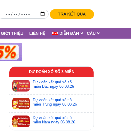
TRA KẾT QUẢ
GIỚI THIỆU
LIÊN HỆ
DIỄN ĐÀN
CẦU
DỰ ĐOÁN XỔ SỐ 3 MIỀN
Dự đoán kết quả xổ số
miền Bắc ngày 06.08.26
Dự đoán kết quả xổ số
miền Trung ngày 06.08.26
Dự đoán kết quả xổ số
miền Nam ngày 06.08.26