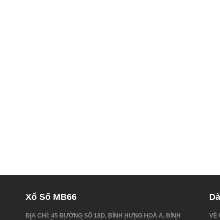
số cuối giải ĐB:
02 – 65 – 17 – 28 – 30 – 52 – 21
. Dự đoán và Soi cầu bạch thủ xs
rung ngày 25/09/2022 : Xem các con
 trong ngày tại bên dưới:
phân tích tìm cầu bạch thủ đài miền Trung từ các vị trí trong
ả xổ số có lô rơi liên tục trong 3 kỳ liên tiếp để được tổng
i bảng soi cầu XSMT ngày 25/09/2022 dưới đây, mời anh em
 nhé:
 lô bạch thủ Khánh Hòa ngày 25/09/2022:
Xổ Số MB66
Dà
ĐỊA CHỈ: 45 ĐƯỜNG SỐ 18D, BÌNH HƯNG HOÀ A, BÌNH
VỀ 