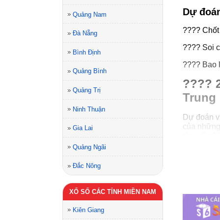
Dự đoán
Quảng Nam
???? Chốt
Đà Nẵng
???? Soi c
Bình Định
???? Bao l
Quảng Bình
???? 2
Quảng Trị
Trung 
Ninh Thuận
Dự đoán và
của những 
Gia Lai
tám xổ số 
nhất của c
Quảng Ngãi
cặp số may
Đắc Nông
Dự đoán
ngày :2
XỔ SỐ CÁC TỈNH MIỀN NAM
???? Loto
Kiên Giang
???? Cặp 