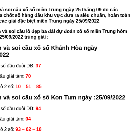
à soi cầu xổ số miền Trung ngày 25 tháng 09 do các
a chốt số hàng đầu khu vực đưa ra siêu chuẩn, hoàn toàn
 các giải đặc biệt miền Trung ngày 25/09/2022
 và soi cầu lô đẹp ba đài dự đoán xổ số miền Trung hôm
5/09/2022 trúng giải :
 và soi cầu xổ số Khánh Hòa ngày
2022
 số đầu đuôi DB:
37
ầu giải tám:
70
ô 2 số:
10 – 51 – 85
 và soi cầu xổ số Kon Tum ngày :25/09/2022
 số đầu đuôi DB:
94
ầu giải tám:
04
ô 2 số:
93 – 62 – 18