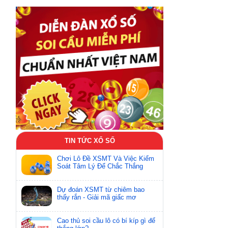
TIN TỨC XỔ SỐ
Chơi Lô Đề XSMT Và Việc Kiểm
Soát Tâm Lý Để Chắc Thắng
Dự đoán XSMT từ chiêm bao
thấy rắn - Giải mã giấc mơ
Cao thủ soi cầu lô có bí kíp gì để