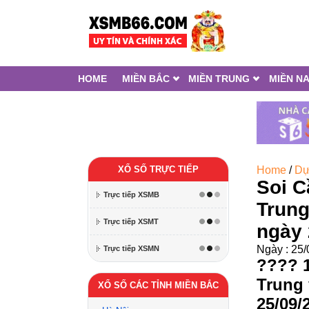
HOME
MIỀN BẮC
MIỀN TRUNG
MIỀN N
XỔ SỐ TRỰC TIẾP
Home
/
Dự
Soi C
Trực tiếp XSMB
Trun
Trực tiếp XSMT
ngày 
Ngày : 25
Trực tiếp XSMN
???? 
Trung
XỔ SỐ CÁC TỈNH MIỀN BẮC
25/09/