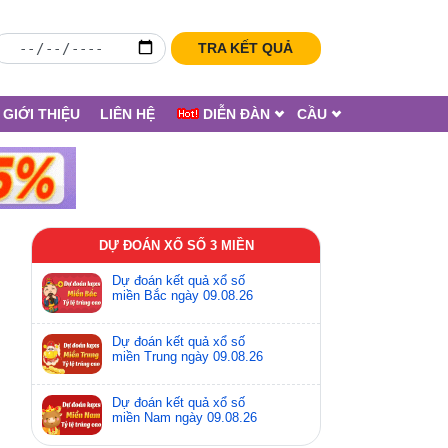
TRA KẾT QUẢ
GIỚI THIỆU
LIÊN HỆ
DIỄN ĐÀN
CẦU
DỰ ĐOÁN XỔ SỐ 3 MIỀN
Dự đoán kết quả xổ số
miền Bắc ngày 09.08.26
Dự đoán kết quả xổ số
miền Trung ngày 09.08.26
Dự đoán kết quả xổ số
miền Nam ngày 09.08.26