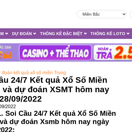
AM
DỰ ĐOÁN
THỐNG KÊ ĐẶC BIỆT
THỐNG KÊ LOTO
 đoán kết quả xổ số miền Trung
ầu 24/7 Kết quả Xổ Số Miền
g và dự đoán XSMT hôm nay
28/09/2022
/09/2022
1.
Soi Cầu 24/7 Kết quả Xổ Số Miền
 và dự đoán Xsmb hôm nay ngày
2022: