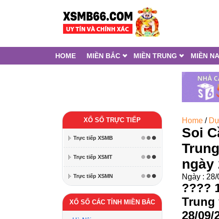
HOME
MIỀN BẮC
MIỀN TRUNG
MIỀN N
XỔ SỐ TRỰC TIẾP
Home
/
Dự
Soi C
Trực tiếp XSMB
Trun
Trực tiếp XSMT
ngày 
Ngày : 28
Trực tiếp XSMN
???? 
Trung
XỔ SỐ CÁC TỈNH MIỀN BẮC
28/09/