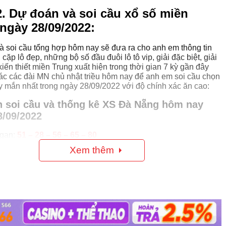
. Dự đoán và soi cầu xổ số miền
ngày 28/09/2022:
 soi cầu tổng hợp hôm nay sẽ đưa ra cho anh em thông tin
cặp lô đẹp, những bộ số đầu đuôi lô tô vip, giải đặc biệt, giải
kiến thiết miền Trung xuất hiện trong thời gian 7 kỳ gần đây
ác các đài MN chủ nhật triều hôm nay để anh em soi cầu chọn
 mắn nhất trong ngày 28/09/2022 với độ chính xác ăn cao:
 soi cầu và thống kê XS Đà Nẵng hôm nay
8/09/2022
 gan:
51 – 28 – 56 – 65 – 80
Xem thêm
số về nhiều nhất:
32 – 78 – 88 – 51 – 93
g kê giải tám Đà Nẵng:
11 – 98 – 09 – 69 – 44 – 20 – 07
số cuối giải ĐB:
15 – 76 – 27 – 51 – 19 – 06 – 09
 soi cầu và thống kê XS Khánh Hòa hôm nay
8/09/2022