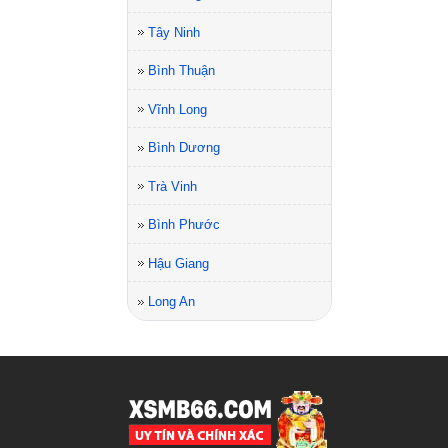
Tây Ninh
Bình Thuận
Vĩnh Long
Bình Dương
Trà Vinh
Bình Phước
Hậu Giang
Long An