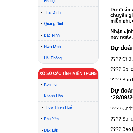
Hà Nội
Dự đoán v
Thái Bình
chuyên gi
miễn phí,
Quảng Ninh
Nhận định
Bắc Ninh
nay ngày 2
Nam Định
Dự đoán
Hải Phòng
???? Chốt
???? Soi c
XỔ SỐ CÁC TỈNH MIỀN TRUNG
???? Bao l
Kon Tum
Dự đoán
Khánh Hòa
:28/09/
Thừa Thiên Huế
???? Chốt
???? Soi c
Phú Yên
???? Bao l
Đắk Lắk