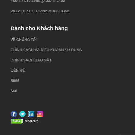
EMAIL:
K123.WIN@GMAIL.COM
WEBSITE: HTTPS://XSMB66.COM/
Dành cho Khách hàng
VỀ CHÚNG TÔI
CHÍNH SÁCH VÀ ĐIỀU KHOẢN SỬ DỤNG
CHÍNH SÁCH BẢO MẬT
LIÊN HỆ
S666
S66