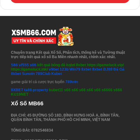
nổ lại ít nhất là 0 ngày. Trong trường hợp bình thường,
nó có thể phát nổ sau 3 đến 5 ngày.
Cách 2: Bạn sẽ phải đợi lô đẹp nhất ra. Nhiều là nổ
trong 20 ngày qua, tần suất 2-4 ngày liên tục. Với con số
này, bạn có thể cải thiện khung của mình từ 5-7 ngày rất
hiệu quả.
Cách 3: Ví dụ hôm nay số A về 3 nháy thì hôm sau bạn
chốt ngay lô lùi của nó. Thông thường độ chính xác lên
đến 85% mà không cần mất số lần tốn công sức như
Chuyên trang Kết quả Xổ Số, Phân tích, thống kê và Tường thuật
trực tiếp kết quả xổ số Ba Miền nhanh nhất, chính xác nhất.
phương pháp trên.
S66
vf555
s66
kết quả bóng đá
kqbd
8xbet
https://gameluck.vip/
Từ những thông tin trên, ta có thể thấy rằng việc tìm ra
https://gameluck.ink/
v9bet
123b
Win79
8xbet
8xbet
BJ88 Đá Gà
8kbet
Sunwin
789Club
Kubet
những con số đẹp với lợi nhuận cao nhất không phải là một
việc dễ dàng. Việc áp dụng phương pháp
soi cầu 888 2
game giải trí cá cược trực tuyến
789win
nháy miễn phí
sẽ giúp bạn đưa ra quyết định chọn số
8XBET
ta88.property
kubet11
s66
s66
s66
s66
s66
s6666
s666
nhanh hơn.
KU19NET
Xổ Số MB66
Có thể bạn quan tâm
AA88 – Điểm Đến An Toàn và Đáng Tin Cậy Cho Người Chơi
ĐỊA CHỈ: 45 ĐƯỜNG SỐ 18D, BÌNH HƯNG HOÀ A, BÌNH TÂN,
QUẬN BÌNH TÂN, THÀNH PHỐ HỒ CHÍ MINH, VIỆT NAM
Bí kíp chơi xổ số tại 8xbet trăm trận trăm thắng từ cao thủ
TỔNG ĐÀI: 0782546834
Sảnh rồng là gì? Mẹo đánh sảnh rồng hiệu quả 100%