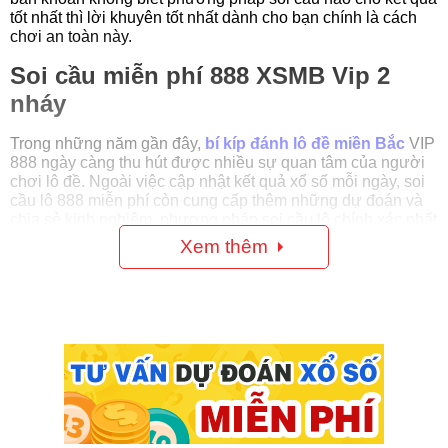
tốt nhất thì lời khuyên tốt nhất dành cho bạn chính là cách
chơi an toàn này.
Soi cầu miễn phí 888 XSMB Vip 2
nháy
Trong những năm gần đây,
bí kíp đánh lô đề miền Bắc
VIP
888 ngày càng thu hút được nhiều sự quan tâm của người
chơi lô đề. Ngoài việc cập nhật kết quả xổ số mỗi ngày, soi
cầu lô 888 miễn phí còn cung cấp thêm những dự đoán và
chia sẻ kinh nghiệm, phương pháp soi cầu lô chính xác nhất
để người chơi tham khảo, học hỏi và có thêm nhiều kiến ​​
Xem thêm
thức bổ ích.
Soi cầu 888 2
nháy miễn phí
xổ số 3 miền mang đến nhiều
phương pháp soi cầu lô đề hay và hữu ích như bắt xâu, bắt
bạch thủ, bắt bạch thủ hay bắt giải đặc biệt,… được các
chuyên gia, chuyên gia soi cầu lô đề xác suất, giàu kinh
nghiệm tổng hợp, phân tích và thống kê.
Những dự đoán do luôn đảm bảo tính chính xác và an toàn
cho người chơi. Để tìm được sim số đẹp, các chuyên gia soi
cầu miễn phí 888 vận dụng những kiến ​​thức toán học của