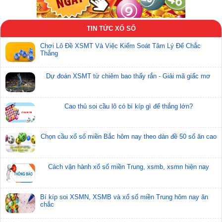
nhuận 360.000 đồng.
Nhưng nếu bạn không đến vào ngày hôm sau, bạn sẽ nhận
TIN TỨC XỔ SỐ
được 30 điểm mỗi người. Ngày thứ hai bạn lãi 640.000
đồng. Nhưng nếu bạn không quay thưởng trong 2 ngày liên
Chơi Lô Đề XSMT Và Việc Kiểm Soát Tâm Lý Để Chắc
Thắng
tiếp, bạn sẽ mất 80 điểm, tương đương với 1.760.000 VNĐ.
Từ cách
Nuôi lô kép khung 3 ngày bất bại
, bạn cần lựa
Dự đoán XSMT từ chiêm bao thấy rắn - Giải mã giấc mơ
chọn tỷ lệ cho phù hợp. Khi nuôi lô song thủ, hãy đảm bảo
tính toán, phân tích và chiến lược của bạn. Từ đó bạn sẽ
chọn phương pháp có tỷ lệ cược cao nhất.
Cao thủ soi cầu lô có bí kíp gì để thắng lớn?
Bắt song thủ để nâng cao khung bằng cách
phân tích kết quả lô đề trong 2 ngày
Chọn cầu xổ số miền Bắc hôm nay theo dàn đề 50 số ăn cao
Đây là một trong những cách nuôi được rất nhiều người
chơi sử dụng, đặc biệt là những người chơi lâu năm. Bởi
với phong cách chơi này không chỉ cần kinh nghiệm mà còn
Cách vận hành xổ số miền Trung, xsmb, xsmn hiện nay
phải bình tĩnh và kiên nhẫn trong quá trình quay thì mới có
thể đạt được kết quả cao.
Bí kíp soi XSMN, XSMB và xổ số miền Trung hôm nay ăn
Khi bắt những con lô song thủ, bạn phải tìm hiểu và đếm
chắc
những con lô gan chưa về từ ngày trước. Ngoài ra, người
chơi nên theo dõi các chu kỳ lô trước đó để tìm ra các mẫu