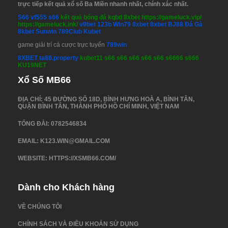
trực tiếp kết quả xổ số Ba Miền nhanh nhất, chính xác nhất.
S66
vf555
s66
kết quả bóng đá
kqbd
8xbet
https://gameluck.vip/
https://gameluck.ink/
v9bet
123b
Win79
8xbet
8xbet
BJ88 Đá Gà
8kbet
Sunwin
789Club
Kubet
game giải trí cá cược trực tuyến
789win
8XBET
ta88.property
kubet11
s66
s66
s66
s66
s66
s6666
s666
KU19NET
Xổ Số MB66
ĐỊA CHỈ: 45 ĐƯỜNG SỐ 18D, BÌNH HƯNG HOÀ A, BÌNH TÂN,
QUẬN BÌNH TÂN, THÀNH PHỐ HỒ CHÍ MINH, VIỆT NAM
TỔNG ĐÀI: 0782546834
EMAIL:
K123.WIN@GMAIL.COM
WEBSITE: HTTPS://XSMB66.COM/
Dành cho Khách hàng
VỀ CHÚNG TÔI
CHÍNH SÁCH VÀ ĐIỀU KHOẢN SỬ DỤNG