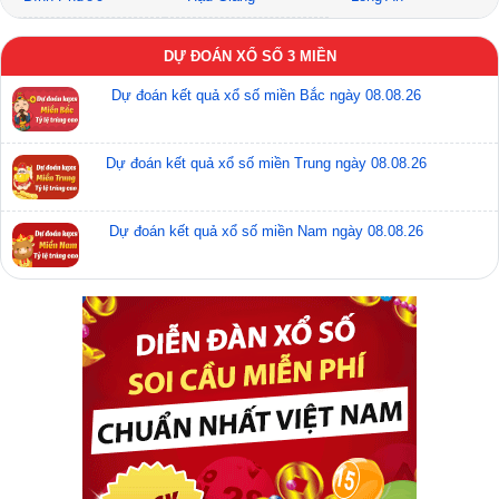
DỰ ĐOÁN XỔ SỐ 3 MIỀN
Dự đoán kết quả xổ số miền Bắc ngày 08.08.26
Dự đoán kết quả xổ số miền Trung ngày 08.08.26
Hướng dẫn cách bắt song thủ lô chi tiết
Dự đoán kết quả xổ số miền Nam ngày 08.08.26
Đây là một trong những phương pháp chơi lô đề cực kỳ
hiệu quả mà cược thủ không nên bỏ qua để gia tăng chiến
thắng cho bản thân của mình. Tuy nhiên, trước khi chơi bạn
nên tính toán một cách cụ thể thông qua các phương pháp
chi tiết sau đây:
Cách thức bắt song thủ lô qua giải nhất
hoặc nhì
Cách thức bắt lô thủ này được thực hiện như sau: Người
chơi tiến hành lấy con số đầu tiên trong kết quả giải nhất
(G1) để ghép với chữ số đầu tiên trong kết quả giải nhì