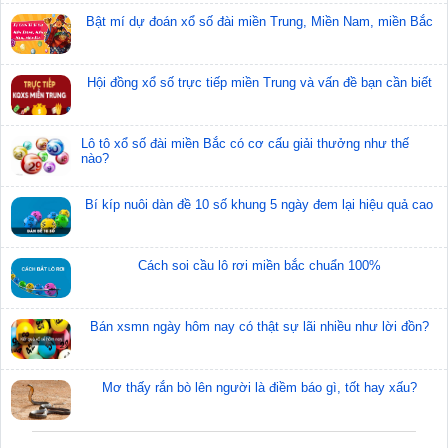
Bật mí dự đoán xổ số đài miền Trung, Miền Nam, miền Bắc
Với phương án đầu tư là 1:3, kiểu chơi này yêu cầu bạn
đầu tư 100 điểm cho mỗi lô ở ngày đầu và ngày thứ 2 sẽ
tăng lên 300 điểm cho mỗi con lô.
Hội đồng xổ số trực tiếp miền Trung và vấn đề bạn cần biết
Cách thức vào tiền khi chơi song thủ lô
khung 3 ngày
Lô tô xổ số đài miền Bắc có cơ cấu giải thưởng như thế
nào?
Nếu người chơi lựa chọn phương pháp nuôi khung trong 3
ngày, bạn cần phải chọn số để nuôi tốt với tỷ lệ là 1:3:6 hoặc
Bí kíp nuôi dàn đề 10 số khung 5 ngày đem lại hiệu quả cao
1:3:8. Điều này còn tùy thuộc vào số vốn và nhu cầu của
cược thủ khi tham gia.
Những chia sẻ chi tiết trên đây đã giúp cho người chơi hiểu
Cách soi cầu lô rơi miền bắc chuẩn 100%
rõ khái niệm
song thủ lô là gì
và cách chơi liên quan để có
thể giành được chiến thắng cao nhất. Hy vọng qua những
chia sẻ trên đây, cược thủ có thể gia tăng tiền thưởng cho
Bán xsmn ngày hôm nay có thật sự lãi nhiều như lời đồn?
bản thân mình và chúc bạn có được trải nghiệm thú vị tại
game bài nhatvip
nhé.
Mơ thấy rắn bò lên người là điềm báo gì, tốt hay xấu?