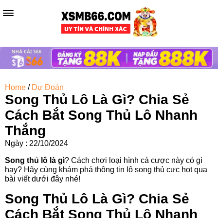
Home
/
Dự Đoán
Song Thủ Lô Là Gì? Chia Sẻ
Cách Bắt Song Thủ Lô Nhanh
Thắng
Ngày : 22/10/2024
Song thủ lô là gì
? Cách chơi loại hình cá cược này có gì
hay? Hãy cùng khám phá thông tin lô song thủ cực hot qua
bài viết dưới đây nhé!
Song Thủ Lô Là Gì? Chia Sẻ
Cách Bắt Song Thủ Lô Nhanh