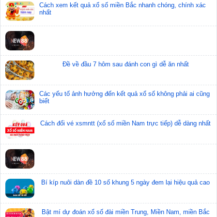
Cách xem kết quả xổ số miền Bắc nhanh chóng, chính xác
Sau khi đọc qua các hướng dẫn chi tiết ở trên, chắc chắn
nhất
rằng quý khách đã có thể tự mình hoàn tất việc
tải app
New88
về thiết bị di động của mình.
https://new88mb.co/
hy vọng rằng quý khách sẽ luôn có những khoảnh khắc giải
trí thú vị nhất trên ứng dụng của nhà cái uy tín New88 và đạt
được nhiều thành công như mong đợi!
Đề về đầu 7 hôm sau đánh con gì dễ ăn nhất
Có thể bạn quan tâm
S666 Casino – Sân Chơi Live Casino Đẳng Cấp Số 1 Tại Nhà Cái
Các yếu tố ảnh hưởng đến kết quả xổ số không phải ai cũng
S666
biết
Bắn Cá Ăn Tiền Tại Nhà Cái 88ee – Trải nghiệm game đổi
thưởng hấp dẫn
Cách đổi vé xsmntt (xổ số miền Nam trực tiếp) dễ dàng nhất
Xì Dách S66 tại nhà cái S66 – Hướng dẫn chi tiết và thú vị
Bí kíp nuôi dàn đề 10 số khung 5 ngày đem lại hiệu quả cao
Bật mí dự đoán xổ số đài miền Trung, Miền Nam, miền Bắc