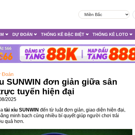
AM
DỰ ĐOÁN
THỐNG KÊ ĐẶC BIỆT
THỐNG KÊ LOTO
 Đoán
ỉu SUNWIN đơn giản giữa sân
trực tuyến hiện đại
/08/2025
ủa
tài xỉu SUNWIN
đến từ luật đơn giản, giao diện hiện đại,
bằng minh bạch cùng nhiều bí quyết giúp người chơi trải
ệu quả hơn.