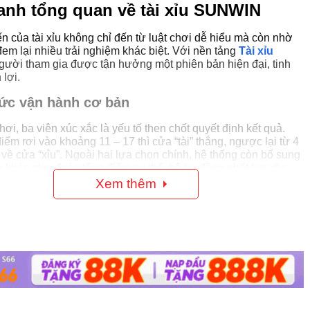
anh tổng quan về tài xỉu SUNWIN
n của tài xỉu không chỉ đến từ luật chơi dễ hiểu mà còn nhờ
em lại nhiều trải nghiệm khác biệt. Với nền tảng
Tài xỉu
người tham gia được tận hưởng một phiên bản hiện đại, tinh
 lợi.
ức vận hành cơ bản
hơi, ba viên xúc xắc là yếu tố then chốt quyết định kết quả.
iểm rơi vào khoảng 11 – 17 thì cửa “tài” thắng, ngược lại từ 4
 về cửa “xỉu”. Ngoài hai lựa chọn chính, hệ thống còn bổ sung
 khác như đoán tổng điểm cụ thể, bộ ba đồng nhất hay dự
– lẻ.
Xem thêm