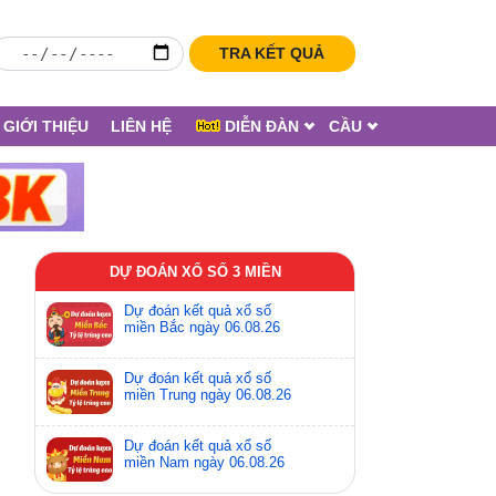
TRA KẾT QUẢ
GIỚI THIỆU
LIÊN HỆ
DIỄN ĐÀN
CẦU
DỰ ĐOÁN XỔ SỐ 3 MIỀN
Dự đoán kết quả xổ số
miền Bắc ngày 06.08.26
Dự đoán kết quả xổ số
miền Trung ngày 06.08.26
Dự đoán kết quả xổ số
miền Nam ngày 06.08.26