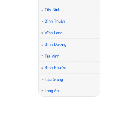
tính t
Tây Ninh
Cặp s
đấu th
Bình Thuận
Yếu tố 
Vĩnh Long
Sự đa dạn
chán. Ngườ
Bình Dương
hoạt trong
Trà Vinh
Bình Phước
Hậu Giang
Long An