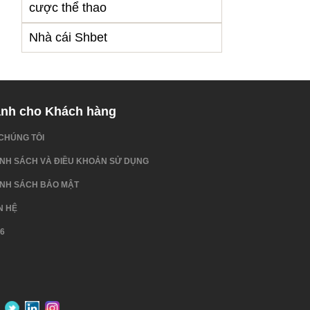
cược thể thao
Nhà cái Shbet
nh cho Khách hàng
CHÚNG TÔI
NH SÁCH VÀ ĐIỀU KHOẢN SỬ DỤNG
ÍNH SÁCH BẢO MẬT
N HỆ
6