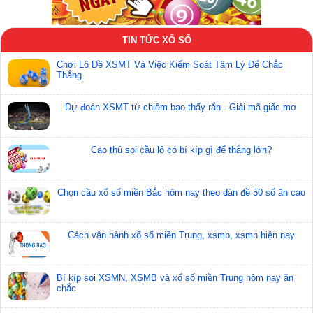
Quản lý vốn hiệu quả
1 trong những kinh nghiệm mà những cao thủ xì dách luôn
TIN TỨC XỔ SỐ
tuân thủ là biết phương pháp điều hành vốn. Họ không bao
giờ đặt cược quá số tiền mà mình sở hữu thể ưng ý thua.
Chơi Lô Đề XSMT Và Việc Kiểm Soát Tâm Lý Để Chắc
Trước lúc bước vào bàn chơi thì hãy xác định ngân sách
Thắng
của minh và chia nhỏ số tiền để đặt cược qua phổ thông
ván. Điều này giúp anh em ko bị mất hết tiền chỉ sau vài lần
Dự đoán XSMT từ chiêm bao thấy rắn - Giải mã giấc mơ
thua và với thể kéo dài cuộc chơi để tăng thời cơ chiến
thắng.
Biết khi nào nên rút thêm bài và khi nào nên
Cao thủ soi cầu lô có bí kíp gì để thắng lớn?
dằn
Một trong các quyết định quan trọng nhất trong tựa game
Chọn cầu xổ số miền Bắc hôm nay theo dàn đề 50 số ăn cao
này là biết lúc nào nên rút thêm bài và khi nào nên ngừng
lại. Cao thủ thường tuân thủ 1 số nguyên tắc cơ bản như
nếu đang mang tổng điểm trong khoảng 17 trở lên thì hãy
Cách vận hành xổ số miền Trung, xsmb, xsmn hiện nay
dừng lại vì rủi ro quắt là rất cao, ví như đang mang tổng
điểm từ 12 tới 16 thì hãy cân đề cập tình huống bài của nhà
mẫu trước lúc quyết định rút thêm.
Bí kíp soi XSMN, XSMB và xổ số miền Trung hôm nay ăn
chắc