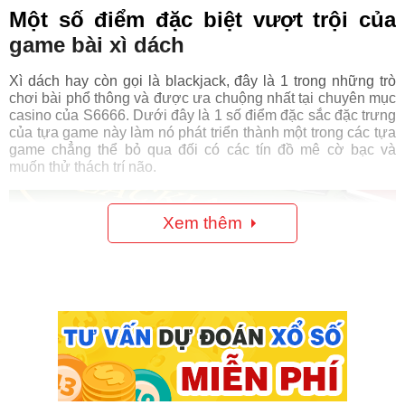
Một số điểm đặc biệt vượt trội của
game bài xì dách
Xì dách hay còn gọi là blackjack, đây là 1 trong những trò
chơi bài phổ thông và được ưa chuộng nhất tại chuyên mục
casino của S6666. Dưới đây là 1 số điểm đặc sắc đặc trưng
của tựa game này làm nó phát triển thành một trong các tựa
game chẳng thể bỏ qua đối có các tín đồ mê cờ bạc và
muốn thử thách trí não.
Xem thêm
Một số điểm đặc biệt nổi trội của game bài xì dách