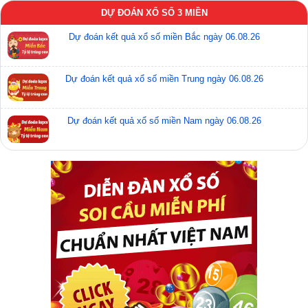
DỰ ĐOÁN XỔ SỐ 3 MIỀN
Dự đoán kết quả xổ số miền Bắc ngày 06.08.26
Dự đoán kết quả xổ số miền Trung ngày 06.08.26
Dự đoán kết quả xổ số miền Nam ngày 06.08.26
Kinh nghiệm để giành thắng lợi trong xì dách từ cao thủ
Nắm vững luật chơi
Bước trước tiên và quan trọng nhất trong việc thắng lợi xì
dách là hiểu rõ luật chơi. Nhiệm vụ của người chơi là đạt
tổng điểm những lá bài càng gần hoặc bằng 21 càng phải
chăng nhưng ko được vượt quá số này. Nhà loại cũng với
các lề luật riêng, như phải ngừng ở tổng điểm 17 hoặc cao
hơn. Biết được cách hoạt động của nhà chiếc sẽ giúp anh
em đưa ra những quyết định sáng tạo hơn trong từng ván
chơi.