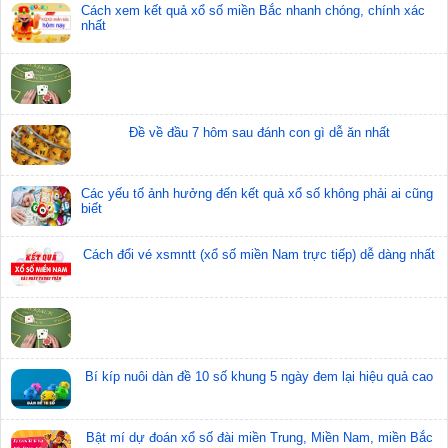
Cách xem kết quả xổ số miền Bắc nhanh chóng, chính xác
nhất
Đề về đầu 7 hôm sau đánh con gì dễ ăn nhất
Hiểu rõ các kinh nghiệm giúp anh em nâng cao tỷ lệ thắng
Các yếu tố ảnh hưởng đến kết quả xổ số không phải ai cũng
lợi
biết
Có những kinh nghiệm trên thì anh em với thể nâng cao cơ
Cách đổi vé xsmntt (xổ số miền Nam trực tiếp) dễ dàng nhất
hội chiến thắng khi tham gia vào các ván đấu xì dách, biến
tựa game này thành một cuộc đấu thú vị và hấp dẫn.
Lời kết
Xì dách không chỉ là 1 trò chơi may rủi mà còn là thử thách
Bí kíp nuôi dàn đề 10 số khung 5 ngày đem lại hiệu quả cao
hấp dẫn cho những người nào đam mê cá cược sở hữu
chiến thuật. với sự kết hợp tuyệt vời giữa may mắn và kỹ
năng thì tựa game này luôn giữ vị thế của mình trong lòng
bet thủ. Để hưởng thụ trọn vẹn trải nghiệm thì thì hãy tham
Bật mí dự đoán xổ số đài miền Trung, Miền Nam, miền Bắc