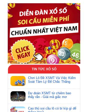
TIN TỨC XỔ SỐ
Chơi Lô Đề XSMT Và Việc Kiểm
Soát Tâm Lý Để Chắc Thắng
Dự đoán XSMT từ chiêm bao
thấy rắn - Giải mã giấc mơ
Cao thủ soi cầu lô có bí kíp gì để