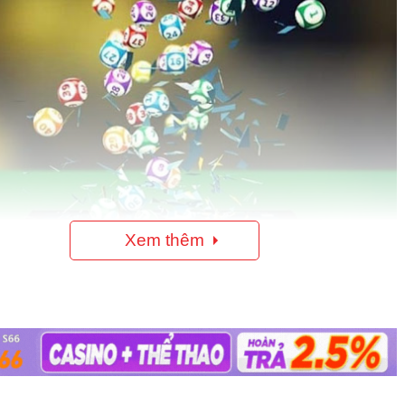
Xem thêm
ô đề có chiến thuật sẽ giúp bạn không bị thua lỗ quá nhiều
 chiến thuật bắt lô xổ số
tôi đã nói ở mục 1, để chơi xổ số giỏi cần một hành trình dài
tâm trí cũng như thời gian. Bộ môn này không dành cho những