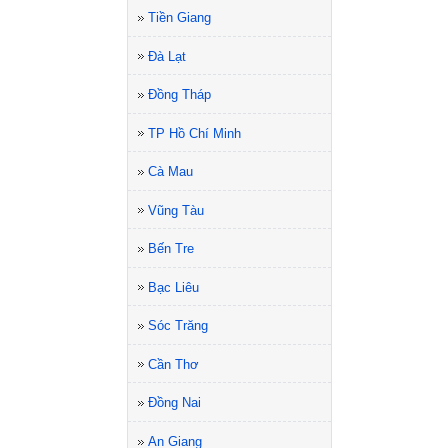
người có t
Tiền Giang
đoạn. Muốn
phải nắm r
Đà Lạt
Tâm lý 
Đồng Tháp
Hơn 90% cá
không ổn đ
TP Hồ Chí Minh
bởi các n
lòng tham
Cà Mau
chơi, dẫn 
Vũng Tàu
Tâm lý muố
các trò đỏ
Bến Tre
một khi đ
chơi
xổ s
Bạc Liêu
mình đã thu
Sóc Trăng
Thuật ngữ
kiến thiết
Cần Thơ
ổn định đư
lớn hơn, t
Đồng Nai
không phả
còn được v
An Giang