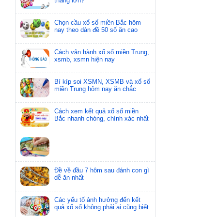
thắng lớn?
Chọn cầu xổ số miền Bắc hôm
nay theo dàn đề 50 số ăn cao
Cách vận hành xổ số miền Trung,
xsmb, xsmn hiện nay
Bí kíp soi XSMN, XSMB và xổ số
miền Trung hôm nay ăn chắc
Cách xem kết quả xổ số miền
Bắc nhanh chóng, chính xác nhất
Đề về đầu 7 hôm sau đánh con gì
dễ ăn nhất
Các yếu tố ảnh hưởng đến kết
quả xổ số không phải ai cũng biết