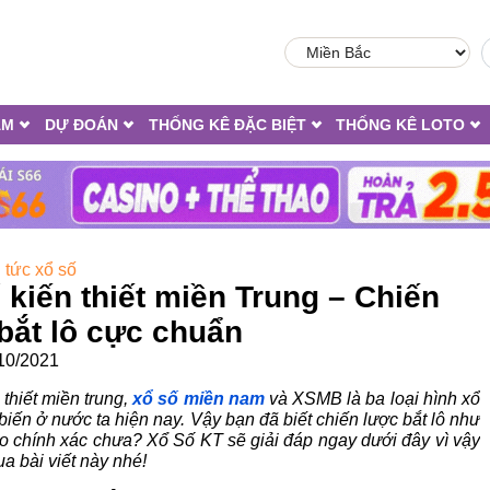
AM
DỰ ĐOÁN
THỐNG KÊ ĐẶC BIỆT
THỐNG KÊ LOTO
 tức xổ số
 kiến thiết miền Trung – Chiến
bắt lô cực chuẩn
/10/2021
 thiết miền trung
,
xổ số miền nam
và XSMB là ba loại hình xổ
 biến ở nước ta hiện nay. Vậy bạn đã biết chiến lược bắt lô như
o chính xác chưa? Xổ Số KT sẽ giải đáp ngay dưới đây vì vậy
a bài viết này nhé!