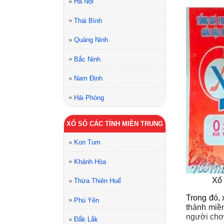
Hà Nội
Thái Bình
Quảng Ninh
Bắc Ninh
Nam Định
Hải Phòng
XỔ SỐ CÁC TỈNH MIỀN TRUNG
Kon Tum
Khánh Hòa
Xổ 
Thừa Thiên Huế
Trong đó, 
Phú Yên
thành miề
người chơi
Đắk Lắk