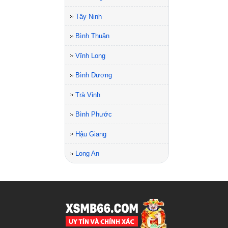
Tây Ninh
Đài
Bình Thuận
Xổ số c
Vĩnh Long
Mặc dù có
doanh vé 
Bình Dương
Đó là xổ s
số Quảng 
Trà Vinh
Tất cả 6 đ
Bình Phước
công ty du
Hậu Giang
Quy đ
Bắc m
Long An
Khác với x
cơ cấu gi
như sau:
Thời g