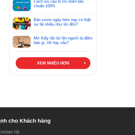
Cách soi cầu lô rơi miền bắc
chuẩn 100%
Bán xsmn ngày hôm nay có thật
sự lãi nhiều như lời đồn?
Mơ thấy rắn bò lên người là điềm
báo gì, tốt hay xấu?
XEM NHIỀU HƠN
nh cho Khách hàng
CHÚNG TÔI