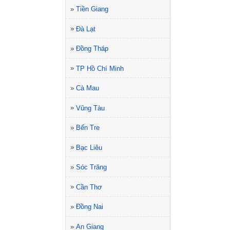
được nhiề
Tiền Giang
miền Bắc.
Đà Lạt
Xổ số Hà 
ngày, vào 
Đồng Tháp
giá trị gi
lên đến 3 
TP Hồ Chí Minh
Cà Mau
Vũng Tàu
Bến Tre
Bạc Liêu
Sóc Trăng
Cần Thơ
Đồng Nai
An Giang