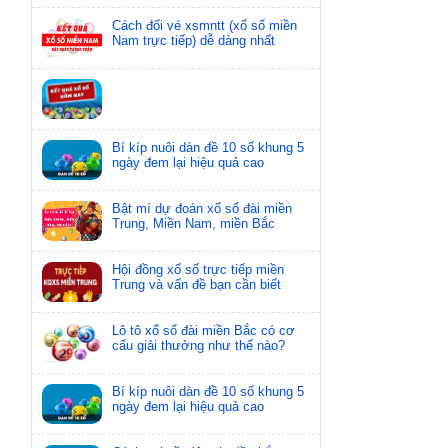
Cách đổi vé xsmntt (xổ số miền
Nam trực tiếp) dễ dàng nhất
Bí kíp nuôi dàn đề 10 số khung 5
ngày đem lại hiệu quả cao
Bật mí dự đoán xổ số đài miền
Trung, Miền Nam, miền Bắc
Hội đồng xổ số trực tiếp miền
Trung và vấn đề bạn cần biết
Lô tô xổ số đài miền Bắc có cơ
cấu giải thưởng như thế nào?
Bí kíp nuôi dàn đề 10 số khung 5
ngày đem lại hiệu quả cao