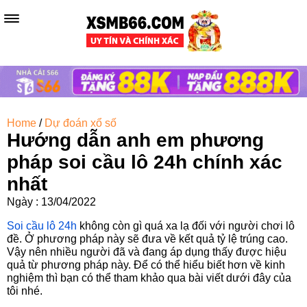
Home
/
Dự đoán xổ số
Hướng dẫn anh em phương
pháp soi cầu lô 24h chính xác
nhất
Ngày : 13/04/2022
Soi cầu lô 24h
không còn gì quá xa lạ đối với người chơi lô
đề. Ở phương pháp này sẽ đưa về kết quả tỷ lệ trúng cao.
Vậy nên nhiều người đã và đang áp dụng thấy được hiệu
quả từ phương pháp này. Để có thể hiểu biết hơn về kinh
nghiệm thì bạn có thể tham khảo qua bài viết dưới đây của
tôi nhé.