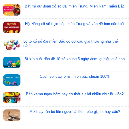
Bật mí dự đoán xổ số đài miền Trung, Miền Nam, miền Bắc
Bắn Cá 69win – Địa Chỉ Siêu Hấp Dẫn Không Nên Bỏ Lỡ
Soi Cầu 247 – Những Điểm Nổi Bật Dành Cho Người Chơi.
Hội đồng xổ số trực tiếp miền Trung và vấn đề bạn cần biết
Soi Cầu 888 – Ưu Điểm Vượt Trội Cho Cược Thủ Khi Tìm Số
Lô tô xổ số đài miền Bắc có cơ cấu giải thưởng như thế
nào?
Bí kíp nuôi dàn đề 10 số khung 5 ngày đem lại hiệu quả cao
Cách soi cầu lô rơi miền bắc chuẩn 100%
Bán xsmn ngày hôm nay có thật sự lãi nhiều như lời đồn?
Mơ thấy rắn bò lên người là điềm báo gì, tốt hay xấu?