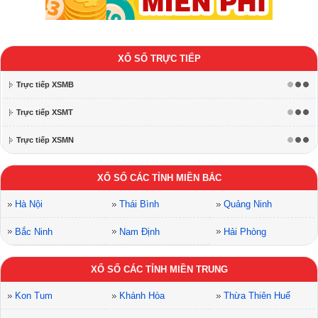
XỔ SỐ TRỰC TIẾP
Trực tiếp XSMB
Trực tiếp XSMT
Trực tiếp XSMN
XỔ SỐ CÁC TỈNH MIỀN BẮC
Soi cầu xổ số miền bắc 24 giờ cho lô bạch thủ ngày nay có
rất nhiều phương pháp khác nhau, giúp mọi người dễ dàng
Hà Nội
Thái Bình
Quảng Ninh
tìm kiếm được cho mình những con số may mắn.
Một chút về các phương pháp soi
Bắc Ninh
Nam Định
Hải Phòng
cầu lô 24h
XỔ SỐ CÁC TỈNH MIỀN TRUNG
Soi cầu lô 24h là hệ thống soi cầu bạch thủ miền bắc. Hệ
Kon Tum
Khánh Hòa
Thừa Thiên Huế
thống giúp bạn có thể gây ra khả năng cao về 2 nháy mỗi
ngày. Không chỉ vậy, soi cầu baijiu 24h giúp bạn dự đoán