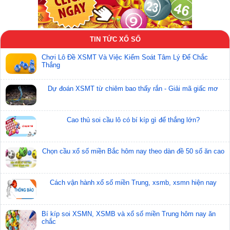
Bảng phân tích và soi cầu đầu đuôi xổ số
Miền Bắc theo bảng dự đoán:
TIN TỨC XỔ SỐ
Soi cầu ghép số cuối giải hàng ngày 1 dự đoán hôm nay
Chơi Lô Đề XSMT Và Việc Kiểm Soát Tâm Lý Để Chắc
Miền Bắc bạch thủ về
29
, tần suất lô rơi là 52 lần trong 30
Thắng
ngày gần đây.
Soi Cầu dự đoán kẹp con số xuất hiện trong ngày hôm nay
Dự đoán XSMT từ chiêm bao thấy rắn - Giải mã giấc mơ
là
28
Kết luận: dự đoán soi cầu bạch thủ lô tô xổ số Miền Bắc
Cao thủ soi cầu lô có bí kíp gì để thắng lớn?
hôm nay dễ về nhất là con số
79
.
Soi cầu dự đoán lô tô 2 nháy hôm nay ngày
Chọn cầu xổ số miền Bắc hôm nay theo dàn đề 50 số ăn cao
19/05/2026:
Lô tô về 2 nháy được xác định và đưa ra dựa vào vị trí tạo
Cách vận hành xổ số miền Trung, xsmb, xsmn hiện nay
cầu về lô ra 2 lần gần nhất hoặc về xuôi cùng lộn vào ngày
hôm sau, lô tô tại vị trí ghép cầu được xác định theo hàng
thứ tự đầu giải đặc biệt là 0 và sau đó được tiến dần lên:
Bí kíp soi XSMN, XSMB và xổ số miền Trung hôm nay ăn
chắc
🤑 Cầu lô 2 nháy chạy 4 kỳ liên tục trở lên:
13