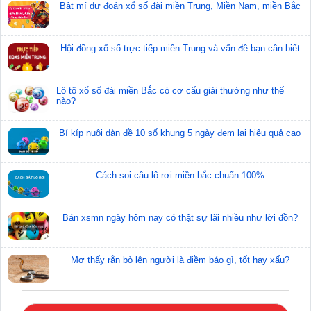
Bật mí dự đoán xổ số đài miền Trung, Miền Nam, miền Bắc
Lưu ý:
Các dự đoán
trên đây của xổ số Miền Bắc
19/05/2026 chỉ mang tính chất tham khảo,cảm ơn các
bạn đã tin tưởng
xsmb66
. Chúc các bạn may mắn!
Hội đồng xổ số trực tiếp miền Trung và vấn đề bạn cần biết
Có thể bạn quan tâm
Dự đoán kết quả xổ số miền Trung ngày 07/08/2026
Lô tô xổ số đài miền Bắc có cơ cấu giải thưởng như thế
nào?
Dự đoán kết quả xổ số miền Nam ngày 07/08/2026
Dự đoán kết quả xổ số miền Bắc ngày 07/08/2026
Bí kíp nuôi dàn đề 10 số khung 5 ngày đem lại hiệu quả cao
Cách soi cầu lô rơi miền bắc chuẩn 100%
Bán xsmn ngày hôm nay có thật sự lãi nhiều như lời đồn?
Mơ thấy rắn bò lên người là điềm báo gì, tốt hay xấu?