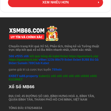
XEM NHIỀU HƠN
Chuyên trang Kết quả Xổ Số, Phân tích, thống kê và Tường thuật
trực tiếp kết quả xổ số Ba Miền nhanh nhất, chính xác nhất.
S66
vf555
s66
kết quả bóng đá
kqbd
8xbet
https://gameluck.vip/
https://gameluck.ink/
v9bet
123b
Win79
8xbet
8xbet
BJ88 Đá Gà
8kbet
Sunwin
789Club
Kubet
game giải trí cá cược trực tuyến
789win
8XBET
ta88.property
kubet11
s66
s66
s66
s66
s66
s6666
s666
KU19NET
Xổ Số MB66
ĐỊA CHỈ: 45 ĐƯỜNG SỐ 18D, BÌNH HƯNG HOÀ A, BÌNH TÂN,
QUẬN BÌNH TÂN, THÀNH PHỐ HỒ CHÍ MINH, VIỆT NAM
TỔNG ĐÀI: 0782546834