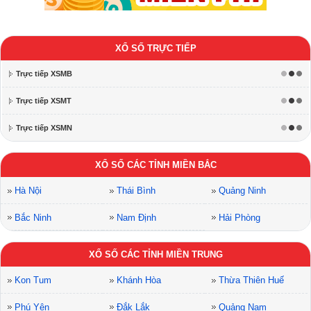
🤑 Lô tô gan XSMB hôm nay lâu ra nhất trong ngày hôm nay:
39 – 80 – 83 – 77 – 44
XỔ SỐ TRỰC TIẾP
🤑 Thống kê 2 số cuối GĐB lâu về nhất tính đến hôm nay:
Trực tiếp XSMB
Bảng bạch thủ đề XSMB lâu về nhất tính đến ngày
Trực tiếp XSMT
19/05/2026
Trực tiếp XSMN
🤑 Đầu câm , đít (đuôi) lô câm
XỔ SỐ CÁC TỈNH MIỀN BẮC
🤑 Chạm gan đặc biệt Miền Bắc lâu chưa về:
08 – 16 – 52
Hà Nội
Thái Bình
Quảng Ninh
🤑 2 số cuối giải đặc biệt Miền Bắc về theo tuần:
91 – 33
Bắc Ninh
Nam Định
Hải Phòng
🤑 Tần suất lô tô:
Bảng tham khảo tần suất lô tô XSMB hôm nay ngày
XỔ SỐ CÁC TỈNH MIỀN TRUNG
19/05/2026
Kon Tum
Khánh Hòa
Thừa Thiên Huế
🌟 3. Các cặp số lô tô được anh em
Phú Yên
Đắk Lắk
Quảng Nam