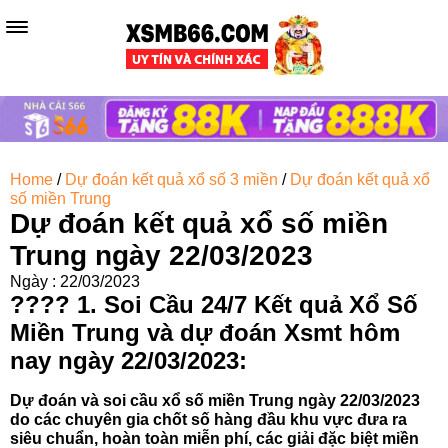
Home
/
Dự đoán kết quả xổ số 3 miền
/
Dự đoán kết quả xổ
số miền Trung
Dự đoán kết quả xổ số miền
Trung ngày 22/03/2023
Ngày : 22/03/2023
???? 1.
Soi Cầu 24/7 Kết quả Xổ Số
Miền Trung và dự đoán Xsmt hôm
nay ngày 22/03/2023:
Dự đoán và soi cầu xổ số miền Trung ngày 22/03/2023
do các chuyên gia chốt số hàng đầu khu vực đưa ra
siêu chuẩn, hoàn toàn miễn phí, các giải đặc biệt miền