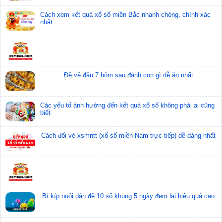
Cách xem kết quả xổ số miền Bắc nhanh chóng, chính xác
nhất
Đề về đầu 7 hôm sau đánh con gì dễ ăn nhất
Các yếu tố ảnh hưởng đến kết quả xổ số không phải ai cũng
biết
Cách đổi vé xsmntt (xổ số miền Nam trực tiếp) dễ dàng nhất
Bạch thủ lô tô rơi 3 ngày lô XSKH ngày 22/03/2023
Bí kíp nuôi dàn đề 10 số khung 5 ngày đem lại hiệu quả cao