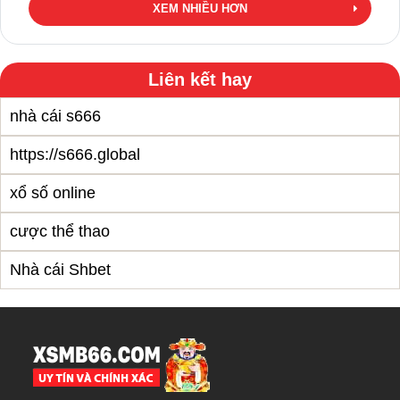
XEM NHIỀU HƠN
Liên kết hay
nhà cái s666
https://s666.global
xổ số online
cược thể thao
Nhà cái Shbet