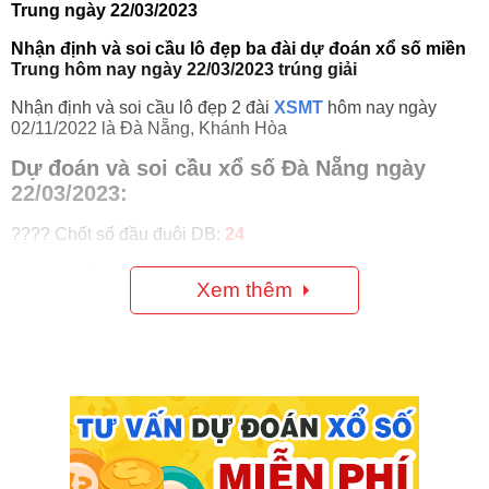
Trung ngày 22/03/2023
Nhận định và soi cầu lô đẹp ba đài dự đoán xổ số miền
Trung hôm nay ngày 22/03/2023 trúng giải
Nhận định và soi cầu lô đẹp 2 đài
XSMT
hôm nay ngày
02/11/2022 là Đà Nẵng, Khánh Hòa
Dự đoán và soi cầu xổ số Đà Nẵng ngày
22/03/2023:
???? Chốt số đầu đuôi DB:
24
???? Soi cầu giải tám:
94
Xem thêm
???? Bao lô 2 số:
72 – 41 – 79
Dự đoán và soi cầu xổ số Khánh Hòa ngày
22/03/2023:
???? Chốt số đầu đuôi DB:
47
???? Soi cầu giải tám:
91