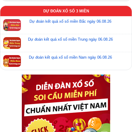
Soi cầu lô tô bạch thủ Đà Nẵng 22/03/2023
DỰ ĐOÁN XỔ SỐ 3 MIỀN
Dự đoán kết quả xổ số miền Bắc ngày 06.08.26
Dự đoán kết quả xổ số miền Trung ngày 06.08.26
Dự đoán kết quả xổ số miền Nam ngày 06.08.26