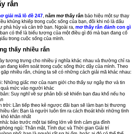
y rắn
ơ giải mã lô đề 247
,
nằm mơ thấy rắn
báo hiệu một sự thay
iều khủng khiếp trong cuộc sống của bạn, đôi khi nó là dấu
ự phá hủy và cản trở bạn. Ngoài ra,
mơ thấy rắn đánh con gì
bạn có thể là biểu tượng của một điều gì đó mà bạn đang cố
iấu trong cuộc sống của mình.
ng thấy nhiều rắn
y tượng trưng cho nhiều ý nghĩa khác nhau và thường chỉ ra
ạn đang kiểm soát trong cuộc sống thức dậy của mình. Theo
 gặp nhiều rắn, chúng ta sẽ có những cách giải mã khác nhau:
i: Những giấc mơ của nam giới cho thấy sự ngây thơ và tin
 quá mức vào người khác
bản: Suy nghĩ về sự phản bội sẽ khiến bạn đau khổ nếu họ
ạn
n trời: Lần tiếp theo kẻ ngược đãi bạn sẽ làm bạn bị thương
hiều rắn: Bạn là người luôn tìm ra cách thoát khỏi những tình
 khó khăn nhất
nhà: báo trước một tai tiếng lớn về tình cảm gia đình
phòng ngủ: Thân mật, Tình dục và Thời gian Giải trí
ường phố: bạn là người rất sợ bị ốm, hoặc ai đó có thể thế