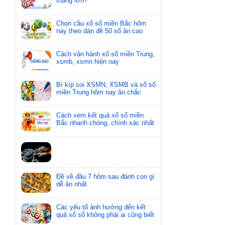
thắng lớn?
Chọn cầu xổ số miền Bắc hôm
nay theo dàn đề 50 số ăn cao
Cách vận hành xổ số miền Trung,
xsmb, xsmn hiện nay
Bí kíp soi XSMN, XSMB và xổ số
miền Trung hôm nay ăn chắc
Cách xem kết quả xổ số miền
Bắc nhanh chóng, chính xác nhất
Đề về đầu 7 hôm sau đánh con gì
dễ ăn nhất
Các yếu tố ảnh hưởng đến kết
quả xổ số không phải ai cũng biết