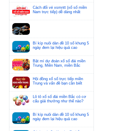
Cách đổi vé xsmntt (xổ số miền
Nam trực tiếp) dễ dàng nhất
Bí kíp nuôi dàn đề 10 số khung 5
ngày đem lại hiệu quả cao
Bật mí dự đoán xổ số đài miền
Trung, Miền Nam, miền Bắc
Hội đồng xổ số trực tiếp miền
Trung và vấn đề bạn cần biết
Lô tô xổ số đài miền Bắc có cơ
cấu giải thưởng như thế nào?
Bí kíp nuôi dàn đề 10 số khung 5
ngày đem lại hiệu quả cao