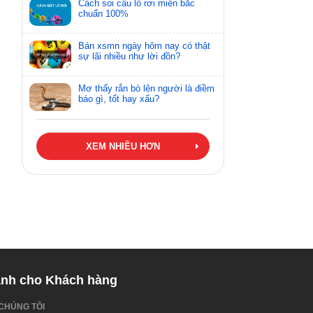
Cách soi cầu lô rơi miền bắc
chuẩn 100%
Bán xsmn ngày hôm nay có thật
sự lãi nhiều như lời đồn?
Mơ thấy rắn bò lên người là điềm
báo gì, tốt hay xấu?
XEM NHIỀU HƠN
nh cho Khách hàng
CHÚNG TÔI