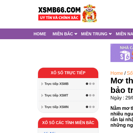
HOME
MIỀN BẮC
MIỀN TRUNG
MIỀN N
XỔ SỐ TRỰC TIẾP
Home
/
Sổ
Mơ th
Trực tiếp XSMB
bảo t
Trực tiếp XSMT
Ngày : 29
Trực tiếp XSMN
Nằm mơ th
nhiều ngườ
rắn lại nh
XỔ SỐ CÁC TỈNH MIỀN BẮC
những ngư