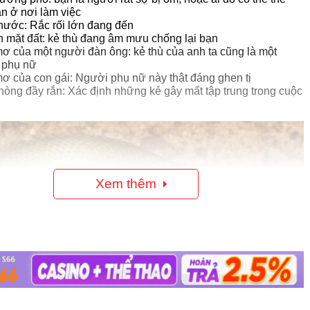
n ở nơi làm việc
nước: Rắc rối lớn đang đến
n mặt đất: kẻ thù đang âm mưu chống lại bạn
ơ của một người đàn ông: kẻ thù của anh ta cũng là một
 phụ nữ
ơ của con gái: Người phụ nữ này thật đáng ghen tị
òng đầy rắn: Xác định những kẻ gây mất tập trung trong cuộc
Xem thêm